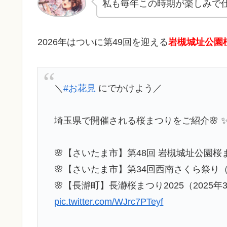
私も毎年この時期が楽しみで
2026年はついに第49回を迎える
岩槻城址公園
＼
#お花見
にでかけよう／
埼玉県で開催される桜まつりをご紹介🌸 
🌸【さいたま市】第48回 岩槻城址公園桜ま
🌸【さいたま市】第34回西南さくら祭り（2
🌸【長瀞町】長瀞桜まつり2025（2025年
pic.twitter.com/WJrc7PTeyf