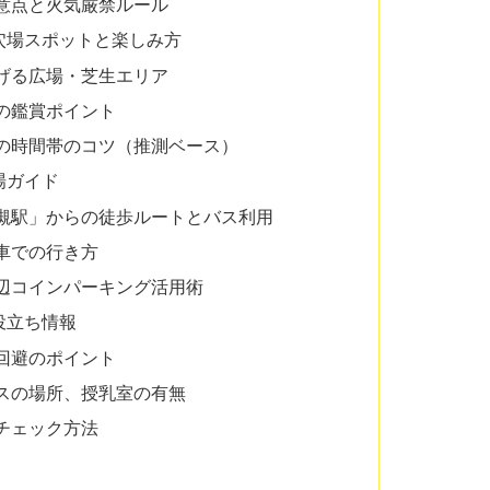
意点と火気厳禁ルール
穴場スポットと楽しみ方
げる広場・芝生エリア
の鑑賞ポイント
の時間帯のコツ（推測ベース）
場ガイド
槻駅」からの徒歩ルートとバス利用
車での行き方
辺コインパーキング活用術
役立ち情報
回避のポイント
スの場所、授乳室の有無
チェック方法