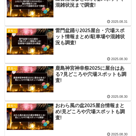
混雑状況まで調査!
2025.08.31
雷門盆踊り2025屋台・穴場スポ
夏祭り
ット情報まとめ!駐車場や混雑状
況も調査!
2025.08.30
鹿島神宮神幸祭2025に屋台はあ
夏祭り
る?見どころや穴場スポットも調
査!
2025.08.30
おわら風の盆2025屋台情報まと
夏祭り
め!見どころや穴場スポットも調
査!
2025.08.30