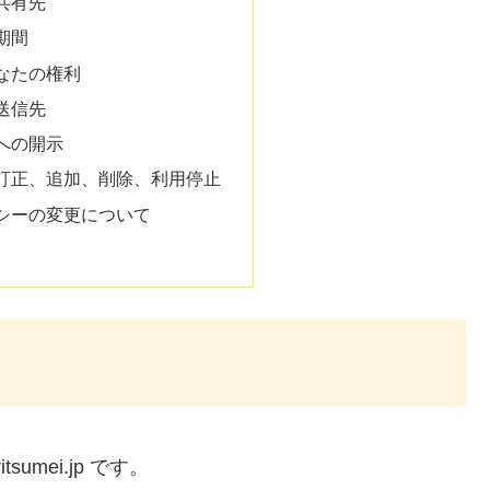
共有先
期間
なたの権利
送信先
への開示
訂正、追加、削除、利用停止
シーの変更について
tsumei.jp です。