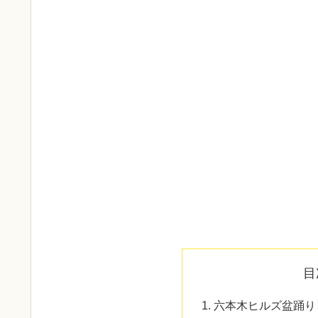
目
六本木ヒルズ盆踊り