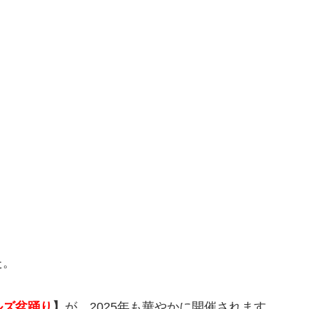
た。
ルズ盆踊り
】
が、2025年も華やかに開催されます。