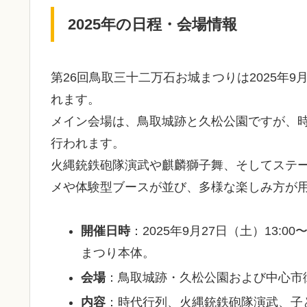
2025年の日程・会場情報
第26回鳥取三十二万石お城まつりは2025年9
れます。
メイン会場は、鳥取城跡と久松公園ですが、
行われます。
火縄銃鉄砲隊演武や麒麟獅子舞、そしてステ
メや体験型ブースが並び、多様な楽しみ方が
開催日時
：2025年9月27日（土）13:00〜
まつり本体。
会場
：鳥取城跡・久松公園および中心市
内容
：時代行列、火縄銃鉄砲隊演武、子