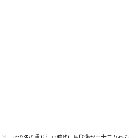
】は、その名の通り江戸時代に鳥取藩が三十二万石の