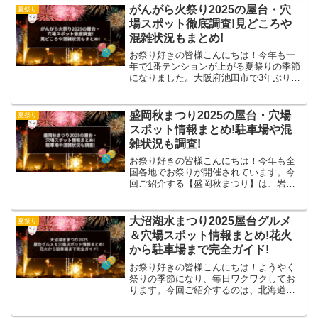
宮市 西宮まつり#西宮市#西宮神社#西宮
がんがら火祭り2025の屋台・穴
夏祭り
まつり#若戎会#だん...
場スポット徹底調査!見どころや
混雑状況もまとめ!
お祭り好きの皆様こんにちは！今年も一
年で1番テンションが上がる夏祭りの季節
になりました。大阪府池田市で3年ぶりに
開催された「がんがら火祭り」に行って
きました。この祭りは1644年正保元年か
ら続いており家内安全・火難厄除けを願
盛岡秋まつり2025の屋台・穴場
夏祭り
って始まったとさ...
スポット情報まとめ!駐車場や混
雑状況も調査!
お祭り好きの皆様こんにちは！今年も全
国各地でお祭りが開催されています。今
回ご紹介する【盛岡秋まつり】は、岩手
県盛岡市にある盛岡八幡宮を中心に開催
されます。【いわて祭り情報】「盛岡秋
まつり」開催日：9/14(日)-9/16(火)3日間
大沼湖水まつり2025屋台グルメ
夏祭り
開催され...
＆穴場スポット情報まとめ!花火
から駐車場まで完全ガイド!
お祭り好きの皆様こんにちは！ようやく
祭りの季節になり、毎日ワクワクしてお
ります。今回ご紹介するのは、北海道七
飯町にある大沼国定公園で開催される
「大沼湖水まつり」です。100年以上続く