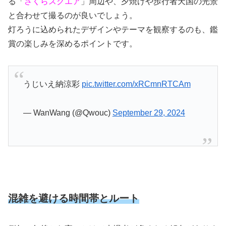
る「
さくらスクエア
」周辺や、夕焼けや歩行者天国の光景
と合わせて撮るのが良いでしょう。
灯ろうに込められたデザインやテーマを観察するのも、鑑
賞の楽しみを深めるポイントです。
うじいえ納涼彩
pic.twitter.com/xRCmnRTCAm
— WanWang (@Qwouc)
September 29, 2024
混雑を避ける時間帯とルート