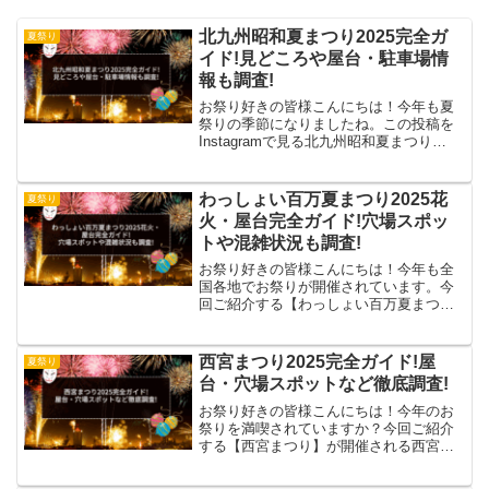
北九州昭和夏まつり2025完全ガ
夏祭り
イド!見どころや屋台・駐車場情
報も調査!
お祭り好きの皆様こんにちは！今年も夏
祭りの季節になりましたね。この投稿を
Instagramで見る北九州昭和夏まつり
(@showasummerfes)がシェアした投稿今
回ご紹介する【北九州昭和夏まつり】
は、1973年に「まつり北九州」として
わっしょい百万夏まつり2025花
夏祭り
始...
火・屋台完全ガイド!穴場スポッ
トや混雑状況も調査!
お祭り好きの皆様こんにちは！今年も全
国各地でお祭りが開催されています。今
回ご紹介する【わっしょい百万夏まつ
り】は、主に北九州市小倉地区で行われ
ます。みなさんこんにちは😍わっしょい
百万夏まつりのCM動画が完成しました👏
西宮まつり2025完全ガイド!屋
夏祭り
リバーウォーク北九州向か...
台・穴場スポットなど徹底調査!
お祭り好きの皆様こんにちは！今年のお
祭りを満喫されていますか？今回ご紹介
する【西宮まつり】が開催される西宮神
社（えびす宮総本社）は、兵庫県西宮市
社家町に位置する歴史ある神社です。西