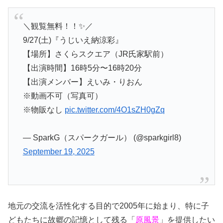
＼観覧無料！！✨／
9/27(土)『うじいえ納涼彩』
【場所】さくらスクエア（JR氏家駅前）
【出演時間】16時5分〜16時20分
【出演メンバー】えいみ・りおん
※動画不可（写真可）
※物販なし
pic.twitter.com/4O1sZH0gZq
— SparkG（スパークガール） (@sparkgirl8)
September 19, 2025
地元の交流を活性化する目的で2005年に始まり、特に子
どもたちに故郷の記憶として残る「
原風景
」を提供したい