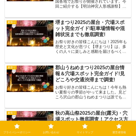
国各地でお祭りが開催されています。今
回ご紹介する【明治神宮人形感謝祭】
は、平成元年（1989年）に初めて開催さ
れました。今日10/15は #人形の日そして
明治神宮人形感謝祭も開催中です！人形
堺まつり2025の屋台・穴場スポ
夏祭り
の日と感謝祭の...
ット完全ガイド!駐車場情報や混
雑状況までも徹底調査!
お祭り好きの皆様こんにちは！2025年も
歴史と文化が息づく【堺まつり】は、多
くの人々に楽しみと感動を届けるべく準
備を進めています。みんなで体感‼️堺の誇
りを✨🏮第52回 堺まつり🏮10/18(土)・
19(日)は、堺まつりが開催されます🎉堺
郡山うねめまつり2025の屋台情
夏祭り
東...
報＆穴場スポット完全ガイド!見
どころや交通渋滞まで調査!
お祭り好きの皆様こんにちは！今年も熱
い夏祭りの季節がやって来ました。見ど
ころ沢山の郡山うねめまつりは誰でも満
足出来るはず福島県郡山市の夏を代表す
る風物詩【郡山うねめまつり】が、2025
年も8月上旬に開催されます。この祭り
秋の高山祭2025の屋台(露天)・穴
夏祭り
は、奈良時代に実在し...
場スポット徹底調査！アクセス方
法や駐車場情報もまとめ！
お祭り好きの皆様こんにちは！今年はも
プライバシーポリシー
お問い合わせ
サイトマップ
運営者情報