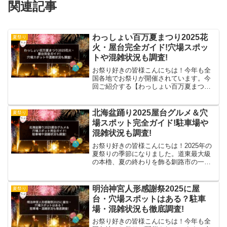
関連記事
わっしょい百万夏まつり2025花
夏祭り
火・屋台完全ガイド!穴場スポッ
トや混雑状況も調査!
お祭り好きの皆様こんにちは！今年も全
国各地でお祭りが開催されています。今
回ご紹介する【わっしょい百万夏まつ
り】は、主に北九州市小倉地区で行われ
ます。みなさんこんにちは😍わっしょい
百万夏まつりのCM動画が完成しました👏
北海盆踊り2025屋台グルメ＆穴
夏祭り
リバーウォーク北九州向か...
場スポット完全ガイド!駐車場や
混雑状況も調査!
お祭り好きの皆様こんにちは！2025年の
夏祭りの季節になりました。道東最大級
の本櫓、夏の終わりを飾る釧路市の一大
恒例行事、第71回くしろ市民北海盆踊り
が北大通を会場に8月19日（火）に開催し
ます。ただいま参加者募集中です!!一緒に
明治神宮人形感謝祭2025に屋
夏祭り
盛り上げて...
台・穴場スポットはある？駐車
場・混雑状況も徹底調査!
お祭り好きの皆様こんにちは！今年も全