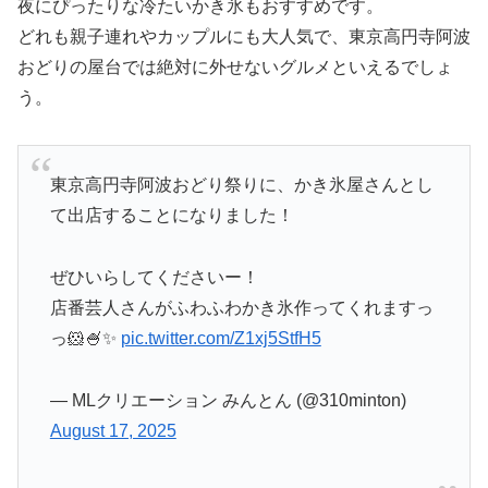
夜にぴったりな冷たいかき氷もおすすめです。
どれも親子連れやカップルにも大人気で、東京高円寺阿波
おどりの屋台では絶対に外せないグルメといえるでしょ
う。
東京高円寺阿波おどり祭りに、かき氷屋さんとし
て出店することになりました！
ぜひいらしてくださいー！
店番芸人さんがふわふわかき氷作ってくれますっ
っ🐹🍧✨
pic.twitter.com/Z1xj5StfH5
— MLクリエーション みんとん (@310minton)
August 17, 2025