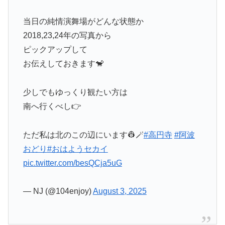
当日の純情演舞場がどんな状態か
2018,23,24年の写真から
ピックアップして
お伝えしておきます🐒
少しでもゆっくり観たい方は
南へ行くべし👉
ただ私は北のこの辺にいます👷🪄
#高円寺
#阿波
おどり
#おはようセカイ
pic.twitter.com/besQCja5uG
— NJ (@104enjoy)
August 3, 2025