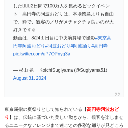
した👍🏻✨2日間で100万人を集めるビックイベン
ト！高円寺の阿波おどりは、本場徳島よりも自由
で、粋で、観客のノリがメチャクチャ良いのが大
好きです☺️
動画は、8/24１日目に中央演舞場で撮影
#東京高
円寺阿波おどり
#阿波おどり
#阿波踊り
#高円寺
pic.twitter.com/uP7OPnyq3a
— 杉山 晃一 KoichiSugiyama (@Sugiyama51)
August 31, 2024
東京屈指の夏祭りとして知られている【
高円寺阿波おど
り
】は、伝統に基づいた美しい動きから、観客を楽しませ
るユニークなアレンジまで連ごとの多彩な踊りが見どころ