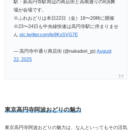
駅・新高円寺駅周辺の商店街と高南通りの8演舞
場が会場です。
※ふれおどりは本日22日（金）18〜20時に開催
※23〜24日も中央線快速は高円寺駅に停まりませ
ん
pic.twitter.com/Ie9KxSVG7E
— 高円寺中通り商店街 (@nakadori_jp)
August
22, 2025
東京高円寺阿波おどりの魅力
東京高円寺阿波おどりの魅力は、なんといってもその活気