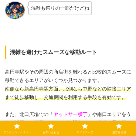
混雑も祭りの一部だけどね
混雑を避けたスムーズな移動ルート
高円寺駅やその周辺の商店街を離れると比較的スムーズに
移動できるエリアがいくつか見つかります。
南側なら新高円寺駅方面、北側なら中野などの隣接エリア
まで徒歩移動し、交通機関を利用する手段も有効です。
また、北口広場での「
ヤットサー横丁
」や南口エリアをう
まく活用し、利用タイミングを調整すると混雑を最小限に
抑えることができます。
プライバシーポリシー
お問い合わせ
サイトマップ
運営者情報