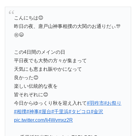
こんにちは😊
昨日の夜、唐戸山神事相撲の大関のお通りだぃ🎊
㊗️😄
この4日間のメインの日
平日夜でも大勢の方々が集まって
天気にも恵まれ賑やかになって
良かった😊
楽しい伝統的な夜を
皆それぞれに😊
今日からゆっくり秋を迎え入れて
#羽咋市
#お祭り
#相撲
#神事
#屋台
#千里浜
#タビコロ
#金沢
pic.twitter.com/Ij4Wvmxz2R