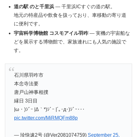
道の駅 のと千里浜
— 千里浜ICすぐの道の駅。
地元の特産品や飲食を扱っており、車移動の寄り道
に便利です。
宇宙科学博物館
コスモアイル羽咋
—
実機の宇宙船な
どを展示する博物館で、家族連れにも人気の施設で
す。
石川県羽咋市
本念寺法要
唐戸山神事相撲
縁日 3日目
|ω・)ｼﾞｰ |Δ｀*)ｼﾞｰ |´｡･д･)ｼﾞｰ･･･
pic.twitter.com/MiRMQFm88p
— 珍快速2号 (@Ver2081074759)
September 25,