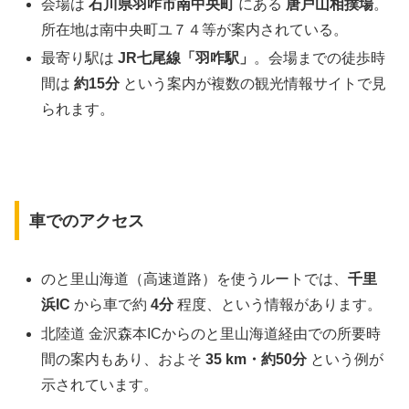
会場は
石川県羽咋市南中央町
にある
唐戸山相撲場
。
所在地は南中央町ユ７４等が案内されている。
最寄り駅は
JR七尾線「羽咋駅」
。会場までの徒歩時
間は
約15分
という案内が複数の観光情報サイトで見
られます。
車でのアクセス
のと里山海道（高速道路）を使うルートでは、
千里
浜IC
から車で約
4分
程度、という情報があります。
北陸道 金沢森本ICからのと里山海道経由での所要時
間の案内もあり、およそ
35 km・約50分
という例が
示されています。