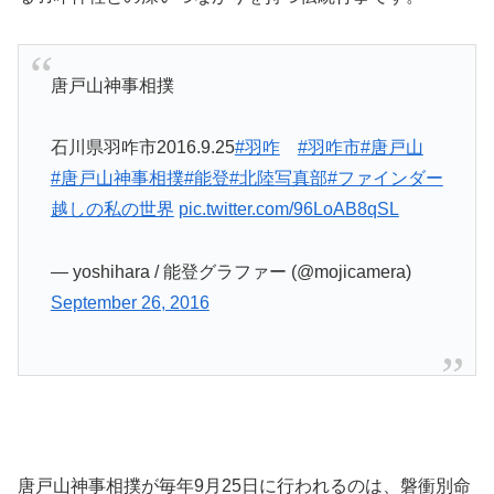
唐戸山神事相撲
石川県羽咋市2016.9.25
#羽咋
#羽咋市
#唐戸山
#唐戸山神事相撲
#能登
#北陸写真部
#ファインダー
越しの私の世界
pic.twitter.com/96LoAB8qSL
— yoshihara / 能登グラファー (@mojicamera)
September 26, 2016
唐戸山神事相撲が毎年9月25日に行われるのは、磐衝別命