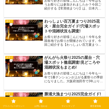
お祭り好きの皆様こんにちは！今年はも
うお祭りには参加されましたか？今回ご
紹介する【常滑焼まつり】は、日本六古
窯のひとつである常滑焼をテーマにし
た、陶磁器ファン必見のイベントです。
先ずは来月の常滑焼まつりから怒涛の磯
わっしょい百万夏まつり2025花
夏祭り
部組スタートです。しこたま...
火・屋台完全ガイド!穴場スポッ
トや混雑状況も調査!
お祭り好きの皆様こんにちは！今年も全
国各地でお祭りが開催されています。今
回ご紹介する【わっしょい百万夏まつ
り】は、主に北九州市小倉地区で行われ
ます。みなさんこんにちは😍わっしょい
百万夏まつりのCM動画が完成しました👏
がんがら火祭り2025の屋台・穴
夏祭り
リバーウォーク北九州向か...
場スポット徹底調査!見どころや
混雑状況もまとめ!
お祭り好きの皆様こんにちは！今年も一
年で1番テンションが上がる夏祭りの季節
になりました。大阪府池田市で3年ぶりに
開催された「がんがら火祭り」に行って
きました。この祭りは1644年正保元年か
ら続いており家内安全・火難厄除けを願
勝浦大漁まつり2025完全ガイド!
夏祭り
って始まったとさ...
屋台から穴場スポット・混雑状況
など網羅!
プライバシーポリシー
お問い合わせ
サイトマップ
運営者情報