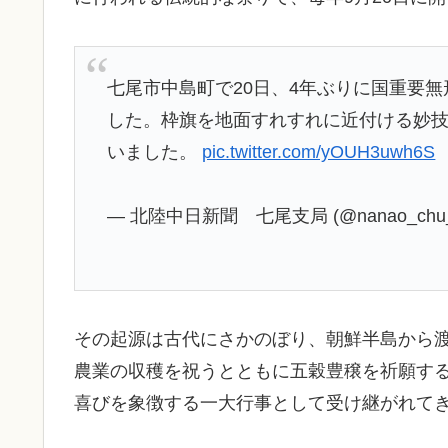
七尾市中島町で20日、4年ぶりに国重要
した。枠旗を地面すれすれに近付ける妙
いました。
pic.twitter.com/yOUH3uwh6S
— 北陸中日新聞 七尾支局 (@nanao_chu
その起源は古代にさかのぼり、朝鮮半島から
農業の収穫を祝うとともに五穀豊穣を祈願す
喜びを象徴する一大行事として受け継がれて