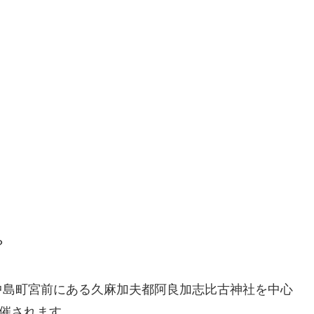
？
中島町宮前にある久麻加夫都阿良加志比古神社を中心
開催されます。