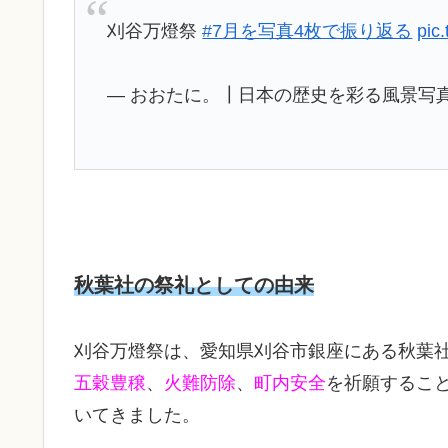
刈谷万燈祭
#7月を写真4枚で振り返る
pic
— おおたに。┃日本の歴史を彩る風景写真 (@oh
秋葉社の祭礼としての由来
刈谷万燈祭は、愛知県刈谷市銀座にある秋葉
五穀豊穣
、
火難防除
、
町内安全
を祈願するこ
いてきました。