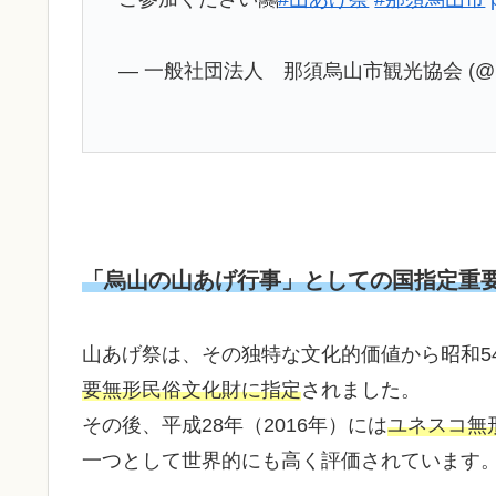
— 一般社団法人 那須烏山市観光協会 (@mach
「烏山の山あげ行事」としての国指定重
山あげ祭は、その独特な文化的価値から昭和54
要無形民俗文化財に指定
されました。
その後、平成28年（2016年）には
ユネスコ無
一つとして世界的にも高く評価されています