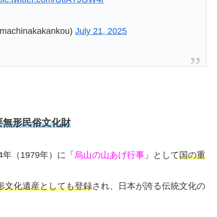
inakakankou)
July 21, 2025
要無形民俗文化財
年（1979年）に「
烏山の山あげ行事
」として
国の重
形文化遺産としても登録
され、日本が誇る伝統文化の
。