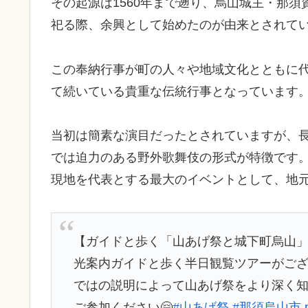
その起源は1560年まで遡り、烏山城主・那
祀る際、余興として始めたのが由来とされて
この奉納行事が町の人々や地域文化とともに代
て続いている貴重な伝統行事となっています
当初は簡素な演目だったとされていますが、
では迫力のある野外歌舞伎の形式が特徴です
現地を代表とする最大のイベントとして、地
【ガイドと歩く「山あげ祭と城下町烏山」】
光案内ガイドと歩く半日観覧ツアーがござ
ではの説明によって山あげ祭をより深く知る
ご参加ください🤗
#山あげ祭
#那須烏山市