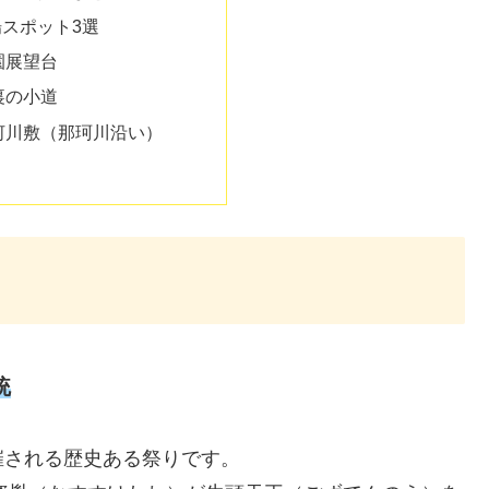
スポット3選
園展望台
裏の小道
河川敷（那珂川沿い）
統
催される歴史ある祭りです。