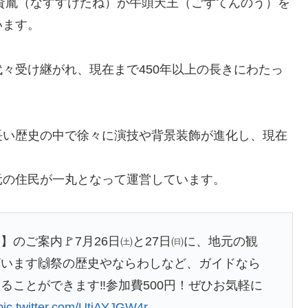
須資胤（なすすけたね）が牛頭天王（ごずてんのう）を
います。
々受け継がれ、現在まで450年以上の長きにわたっ
。
長い歴史の中で徐々に演技や背景装飾が進化し、現在
。
元の住民が一丸となって運営しています。
のご案内🚩7月26日㈯と27日㈰に、地元の観
います🙌祭の歴史やならわしなど、ガイドなら
ことができます‼️参加費500円！ぜひお気軽に
pic.twitter.com/UtiAYJGW4r