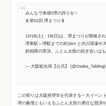
みんなで体感‼️堺の誇りを✨
🏮第52回 堺まつり🏮
10/18(土)・19(日)は、堺まつりが開催され
堺東駅～堺駅までの約1km と内川環濠や
鉄砲隊の実演、ふとん太鼓の担ぎ合いは
— 大阪観光局【公式】 (@Osaka_Tabilog
この祭りは大阪府堺市を代表する一大イベン
堺の象徴ともいえるふとん太鼓の勇壮な競演