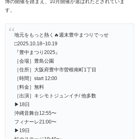
博の開催を踏まえ、10月開催が選ばれたとされていま
す。
地元をもっと熱く🔥週末豊中まつりでっせ
□2025.10.18~10.19
『豊中まつり2025』
［会場］豊島公園
［住所］大阪府豊中市曽根南町1丁目
［時間］start 12:00
［料金］無料
［出演］キシモトジュンイチ/ 他多数
▶︎18日
沖縄音舞台12:55〜
フィナーレ21:00〜
▶︎19日