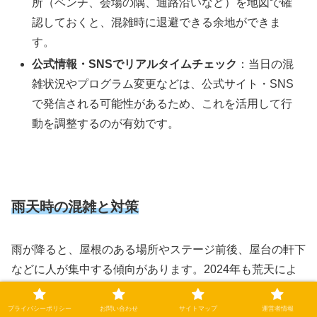
所（ベンチ、会場の隅、通路沿いなど）を地図で確
認しておくと、混雑時に退避できる余地ができま
す。
公式情報・SNSでリアルタイムチェック
：当日の混
雑状況やプログラム変更などは、公式サイト・SNS
で発信される可能性があるため、これを活用して行
動を調整するのが有効です。
雨天時の混雑と対策
雨が降ると、屋根のある場所やステージ前後、屋台の軒下
などに人が集中する傾向があります。
2024
年も荒天によ
り一部プログラムが中止・変更された例がありました。
雨具（折りたたみ傘、レインコート、撥水用品など）を用
プライバシーポリシー
お問い合わせ
サイトマップ
運営者情報