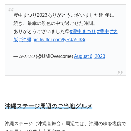
豊中まつり2023ありがとうございました❗️昨年に
続き、最幸の景色の中で過ごせた時間。
ありがとうございました😊
#豊中まつり
#豊中
#大
阪
#沖縄
pic.twitter.com/tyRJa5i33r
— 𝓤-𝓜𝓘𝓞 (@UMIOvercome)
August 6, 2023
沖縄ステージ周辺のご当地グルメ
沖縄ステージ（沖縄音舞台）周辺では、沖縄の味を堪能で