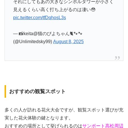
それにしてもあの大きなシンボルタワーが小さく
見えるくらい高く打ち上がるのは凄い😳
pic.twitter.com/tfDqhosL3s
— 📸keita@猫のぴよちゃん🐈🐾🐾
(@Unlimitedsky99)
August 8, 2025
おすすめの観覧スポット
多くの人が訪れる花火大会ですが、観覧スポット選びが充
実した花火体験の鍵となります。
おすすめの場所として挙げられるのは
サンポート高松周辺