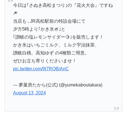
今日は｢さぬき高松まつり｣の『花火大会』ですね
🎆
当店も ､JR高松駅前の特設会場にて
夕方5時より｢かき氷🍧｣と
｢讃岐の塩レモンサイダー🍋｣を販売します！
かき氷はいちごミルク、ミルク宇治抹茶、
讃岐白桃、高知ゆず の4種類ご用意。
ぜひお立ち寄りくださいませ！
pic.twitter.com/9I7RQBiAnC
— 夢菓房たから(公式) (@yumekaboutakara)
August 13, 2024