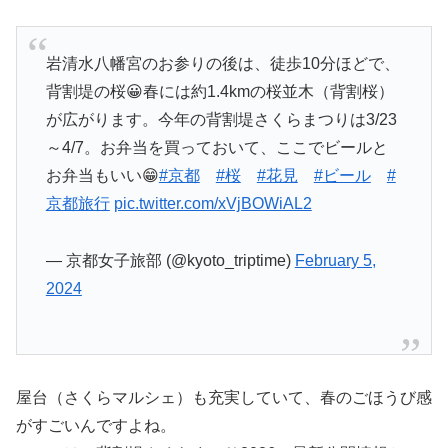
岩清水八幡宮のお参りの後は、徒歩10分ほどで、
背割堤の桜😀春には約1.4kmの桜並木（背割桜）
が広がります。今年の背割堤さくらまつりは3/23
～4/7。お弁当を買っておいて、ここでビールと
お弁当もいい😁
#京都
#桜
#花見
#ビール
#
京都旅行
pic.twitter.com/xVjBOWiAL2
— 京都女子旅部 (@kyoto_triptime)
February 5,
2024
屋台（さくらマルシェ）も充実していて、春のごほうび感
がすごいんですよね。