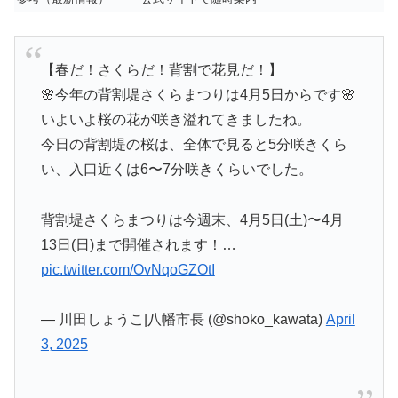
【春だ！さくらだ！背割で花見だ！】
🌸今年の背割堤さくらまつりは4月5日からです🌸
いよいよ桜の花が咲き溢れてきましたね。
今日の背割堤の桜は、全体で見ると5分咲きくら
い、入口近くは6〜7分咲きくらいでした。
背割堤さくらまつりは今週末、4月5日(土)〜4月
13日(日)まで開催されます！…
pic.twitter.com/OvNqoGZOtI
— 川田しょうこ|八幡市長 (@shoko_kawata)
April
3, 2025