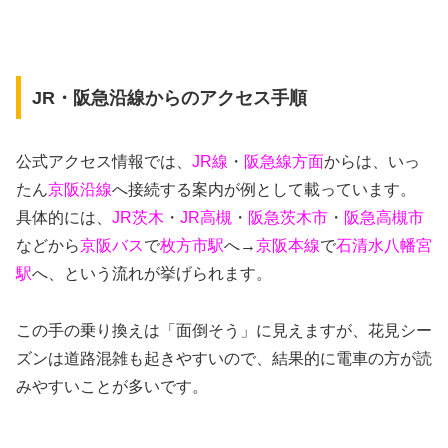
JR・阪急沿線からのアクセス手順
公式アクセス情報では、
JR線
・
阪急線方面
からは、いっ
たん
京阪沿線
へ接続する案内が例として載っています。
具体的には、
JR茨木
・
JR高槻
・
阪急茨木市
・
阪急高槻市
などから
京阪バス
で
枚方市駅
へ→
京阪本線
で
石清水八幡宮
駅
へ、という流れが挙げられます。
この手の乗り換えは「面倒そう」に見えますが、花見シー
ズンは道路混雑も起きやすいので、結果的に電車の方が読
みやすいことが多いです。