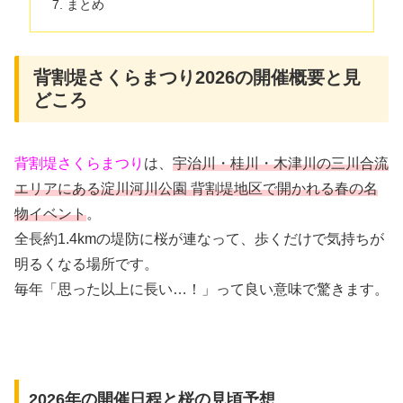
まとめ
背割堤さくらまつり2026の開催概要と見
どころ
背割堤さくらまつり
は、
宇治川・桂川・木津川の三川合流
エリアにある淀川河川公園 背割堤地区で開かれる春の名
物イベント
。
全長約1.4kmの堤防に桜が連なって、歩くだけで気持ちが
明るくなる場所です。
毎年「思った以上に長い…！」って良い意味で驚きます。
2026年の開催日程と桜の見頃予想