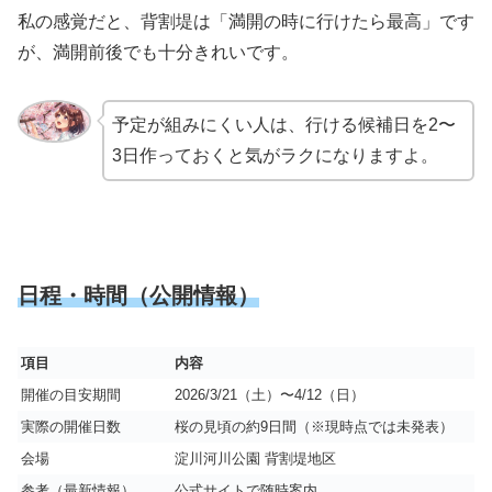
私の感覚だと、背割堤は「満開の時に行けたら最高」です
が、満開前後でも十分きれいです。
予定が組みにくい人は、行ける候補日を2〜
3日作っておくと気がラクになりますよ。
日程・時間（公開情報）
項目
内容
開催の目安期間
2026/3/21（土）〜4/12（日）
実際の開催日数
桜の見頃の約9日間（※現時点では未発表）
会場
淀川河川公園 背割堤地区
参考（最新情報）
公式サイトで随時案内