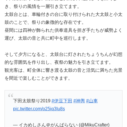
き、祭りの風情を一層引き立てます。
太鼓台とは、車輪付きの台に取り付けられた大太鼓と小太
鼓のことで、祭りの象徴的な存在です。
昼間には四神が飾られた供奉道具を担ぎ手たちが威勢よく
運び、太鼓の音と共に町中を巡行します。
そして夕方になると、太鼓台に灯されたちょうちんが幻想
的な雰囲気を作り出し、夜祭の魅力を引き立てます。
観光客は、町全体に響き渡る太鼓の音と活気に満ちた光景
を間近で楽しむことができます。
下田太鼓祭り2019
#伊豆下田
#神輿
#山車
pic.twitter.com/o25iq3Iu8s
— イカめしさん＠がんばらない (@MikuCrafter)