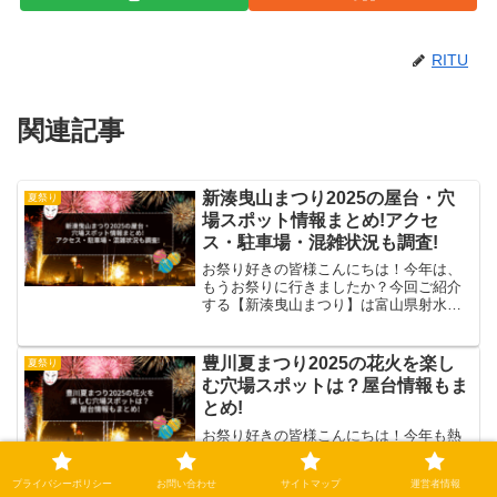
RITU
関連記事
新湊曳山まつり2025の屋台・穴
夏祭り
場スポット情報まとめ!アクセ
ス・駐車場・混雑状況も調査!
お祭り好きの皆様こんにちは！今年は、
もうお祭りに行きましたか？今回ご紹介
する【新湊曳山まつり】は富山県射水市
で毎年10月1日に開催される伝統的な祭り
で、約350年の歴史を誇ります。射水市の
3つの曳山まつりが開催🔥＼ 精巧なから
豊川夏まつり2025の花火を楽し
夏祭り
くり人形と勇壮...
む穴場スポットは？屋台情報もま
とめ!
お祭り好きの皆様こんにちは！今年も熱
い夏の季節となり、日々ワクワクが止ま
らないのではないでしょうか。地域の祭
プライバシーポリシー
お問い合わせ
サイトマップ
運営者情報
りは歴史が長いお祭りも多く、毎年恒例