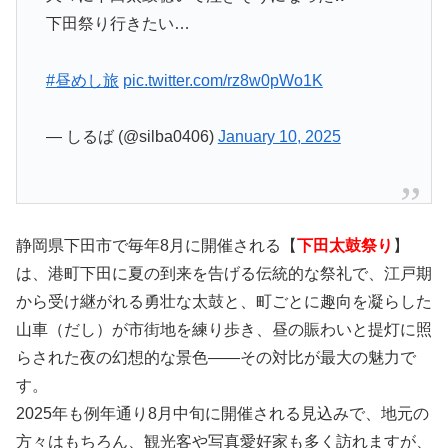
下田祭り行きたい…
#昼めし旅
pic.twitter.com/rz8w0pWo1K
— しるば (@silba0406)
January 10, 2025
静岡県下田市で毎年8月に開催される【
下田太鼓祭り
】
は、港町下田に夏の到来を告げる伝統的な祭礼で、江戸期
から受け継がれる勇壮な太鼓と、町ごとに趣向を凝らした
山車（だし）が市街地を練り歩き、昼の賑わいと提灯に照
らされた夜の幻想的な景色――その対比が最大の魅力で
す。
2025年も例年通り8月中旬に開催される見込みで、地元の
方々はもちろん、観光客や写真愛好家も多く訪れますが、