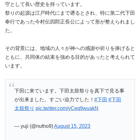
守として長い歴史を持っています。
祭りの起源は江戸時代にまで遡るとされ、特に第二代下田
奉行であった今村伝四郎正長公によって形が整えられまし
た。
その背景には、地域の人々が神への感謝や祈りを捧げると
ともに、共同体の結束を強める目的があったと考えられて
います。
下田に来ています。下田太鼓祭りを真下で見る事
が出来ました。すごい迫力でした！
#下田
#下田
太鼓祭り
pic.twitter.com/yCeq9wuakN
— yuji (@nufno9)
August 15, 2023