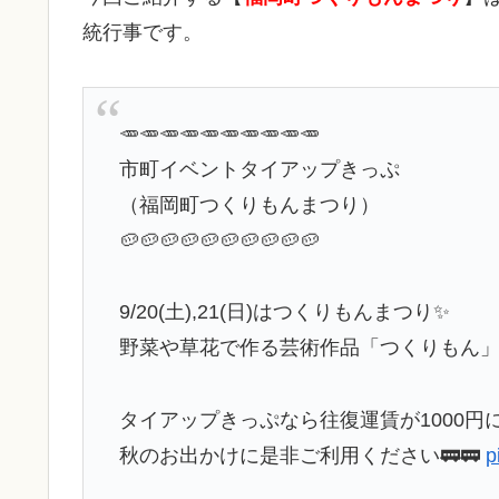
統行事です。
🥕🥕🥕🥕🥕🥕🥕🥕🥕🥕
市町イベントタイアップきっぷ
（福岡町つくりもんまつり）
🥔🥔🥔🥔🥔🥔🥔🥔🥔🥔
9/20(土),21(日)はつくりもんまつり✨
野菜や草花で作る芸術作品「つくりもん」が
タイアップきっぷなら往復運賃が1000円に
秋のお出かけに是非ご利用ください🚃🚃
p