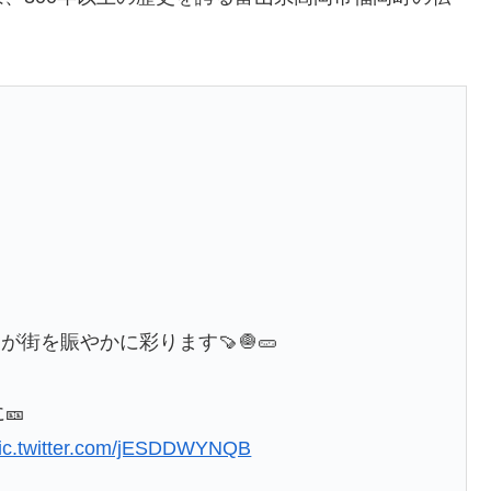
街を賑やかに彩ります🍠🧅🥒
🎫
ic.twitter.com/jESDDWYNQB