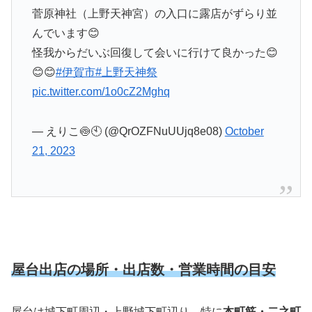
菅原神社（上野天神宮）の入口に露店がずらり並
んでいます😊
怪我からだいぶ回復して会いに行けて良かった😊
😊😊
#伊賀市
#上野天神祭
pic.twitter.com/1o0cZ2Mghq
— えりこ🍥🕙 (@QrOZFNuUUjq8e08)
October
21, 2023
屋台出店の場所・出店数・営業時間の目安
屋台は城下町周辺・上野城下町辺り、特に
本町筋・二之町