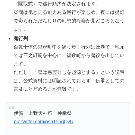
（鬮取式）で巡行順序が決定されます。
昼間は曳き走る迫力ある巡行が楽しめ、夜には提灯
で彩られただんじりの幻想的な姿が見どころとなり
ます。
鬼行列
百数十体の鬼が町中を練り歩く行列は圧巻で、地元
では三之町筋を中心に、複数町から鬼役を出してい
ます。
ただし、「鬼は悪霊封じを起源とする」という説明
は、公式資料には明記されておらず、伝承としての
言及にとどめる方が無難です。
伊賀 上野天神祭 神幸祭
pic.twitter.com/psb155qQvU