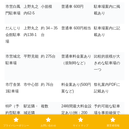
市営白鳳
上野丸之
小規模
普通車
600
円
駐車場案内に掲
門駐車場
内
62-5
載あり
だんじり
上野丸之
約
34
～
35
普通車
600
円相当
駐車場案内に記
会館駐車
内
138-1
台
載あり
場
市営城北
平野見能
約
275
台
普通車料金案あり
比較的規模が大
駐車場
（規制時など）
きめな駐車場の
一つ
市庁舎第
市中心部
約
76
台
料金案あり(
500
円
祭礼案内
PDF
に
1
駐車場
案など)
記載あり
特
P
（予
駅近隣・
複数
24
時間最大料金設
予約可能な駐車
約型駐車
城近隣
定あり(例：
200
場を事前確保で
場）
円、
500
円など)
きる可能性あり
プライバシーポリシー
お問い合わせ
サイトマップ
運営者情報