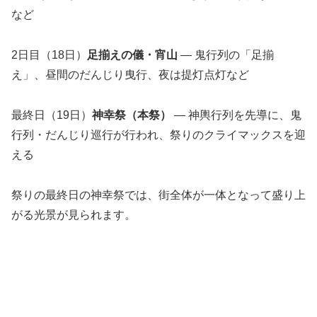
など
2日目（18日）
足揃えの儀・宵山
— 鬼行列の「足揃
え」、昼間のだんじり曳行、夜は提灯点灯など
最終日（19日）
神幸祭（本祭）
— 神輿行列を先導に、鬼
行列・だんじり巡行が行われ、祭りのクライマックスを迎
える
祭りの最終日の神幸祭では、街全体が一体となって盛り上
がる光景が見られます。