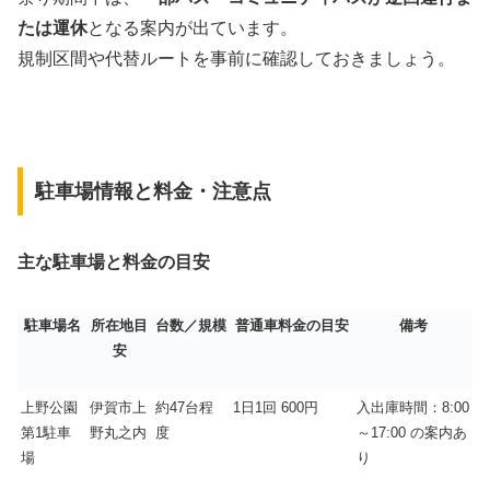
たは運休
となる案内が出ています。
規制区間や代替ルートを事前に確認しておきましょう。
駐車場情報と料金・注意点
主な駐車場と料金の目安
駐車場名
所在地目
台数／規模
普通車料金の目安
備考
安
上野公園
伊賀市上
約
47
台程
1
日
1
回
600
円
入出庫時間：
8:00
第
1
駐車
野丸之内
度
～
17:00
の案内あ
場
り