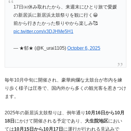
17日㈮休み取れたから、来週末にひとり旅で愛媛
の新居浜に新居浜太鼓祭りを観に行く😀
前から行きたかった祭りやから楽しみ🥰
pic.twitter.com/x3DJHMe5H1
— ★郁★ (@K_urai1105)
October 6, 2025
毎年10月中旬に開催され、豪華絢爛な太鼓台が市内を練
り歩く様子は圧巻で、国内外から多くの観光客を惹きつけ
ます。
2025年の新居浜太鼓祭りは、例年通り
10月16日から10月
18日
にかけて開催される予定であり、
大生院地区
におい
ては
10月15日から10月17日
に運行が行われる見込みで