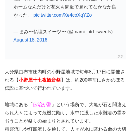
ホームなんだけど花火も間近で見れてなかなか良
かった。
pic.twitter.com/Xe4coXqYZo
— まみ〜仏壇スイーツ〜 (@mami_btd_sweets)
August 18, 2016
大分県由布市庄内町の小野屋地域で毎年8月17日に開催さ
れる【
小野屋十七夜観音祭
】は、約200年前にさかのぼる
伝説に基づいて行われています。
地域にある「
伝治が淵
」という場所で、大亀が石と間違え
られ人々によって危機に陥り、水中に没した水難者の霊を
弔うことが祭りの始まりとされています。
精霊流しや灯籠流しを通して、人々が水に関わる命の大切