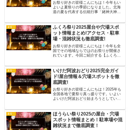
お祭り好きの皆様こんにちは！今年もい
よいよ夏祭りの季節になりました。北海
道の夏を代表する伝統行事「姥神大神宮
渡御祭(うばがみだいじんぐうとぎょさ
い)」をご存じでしょうか？江差町で毎年
8月に開催されるこの祭りは、約370年も
ふくろ祭り2025屋台や穴場スポ
夏祭り
の歴史を誇り、北海...
ット情報まとめ!アクセス・駐車
場・混雑状況も徹底調査!
お祭り好きの皆様こんにちは！今年も全
国でその地域ならではのお祭りが開催さ
れています。今回ご紹介する【ふくろ祭
り】は1968年に池袋地域で始まったお祭
りです。「豊島区民祭り２０２５」第58
回ふくろ祭り9月27日（土）開会式及び前
いけだ阿波おどり2025完全ガイ
夏祭り
日祭 9月28...
ド!屋台情報＆穴場スポットを徹
底調査!
お祭り好きの皆様こんにちは！2025年も
全国各地で夏祭り真っ盛りです。いよい
よいけだ阿波おどり始まろうとしていま
す👏本日は…へそっこステージ19:15〜栄
町20:06〜他にも駅前通りにて流し踊りの
予定です😇#阿波おどり#阿波踊り#いけだ
ほうらい祭り2025の屋台・穴場
夏祭り
阿波...
スポット情報まとめ！駐車場や混
雑状況まで徹底調査！