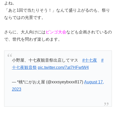
よね。
「あと1回で当たりそう！」なんて盛り上がるのも、祭り
ならではの光景です。
さらに、大人向けには
ビンゴ大会
なども企画されているの
で、世代を問わず楽しめます。
小野屋、十七夜観音祭出店してマス
#十七夜
#
十七夜観音祭
pic.twitter.com/7at7HFwtW4
— *桃*にがおえ屋 (@xxxsyeybxxx817)
August 17,
2023