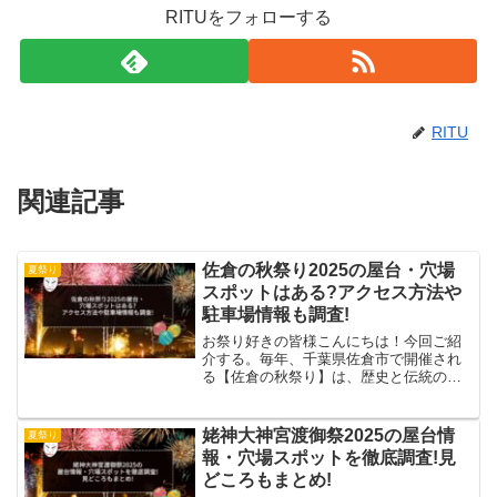
RITUをフォローする
RITU
関連記事
佐倉の秋祭り2025の屋台・穴場
夏祭り
スポットはある?アクセス方法や
駐車場情報も調査!
お祭り好きの皆様こんにちは！今回ご紹
介する。毎年、千葉県佐倉市で開催され
る【佐倉の秋祭り】は、歴史と伝統の融
合を楽しめる注目のイベントです。私が
住んでる千葉県の佐倉市でも、秋祭りが
あるんですよ pic.twitter.com/3TQUE4n...
姥神大神宮渡御祭2025の屋台情
夏祭り
報・穴場スポットを徹底調査!見
どころもまとめ!