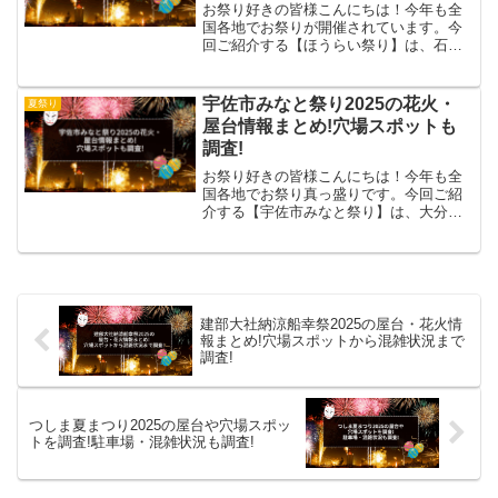
お祭り好きの皆様こんにちは！今年も全
国各地でお祭りが開催されています。今
回ご紹介する【ほうらい祭り】は、石川
県白山市鶴来地区にある金剱宮（きんけ
んぐう）の秋季例大祭を主軸として行わ
れる伝統的な祭りです。金劍宮の秋季例
宇佐市みなと祭り2025の花火・
夏祭り
大祭、ほうらい祭りに行っ...
屋台情報まとめ!穴場スポットも
調査!
お祭り好きの皆様こんにちは！今年も全
国各地でお祭り真っ盛りです。今回ご紹
介する【宇佐市みなと祭り】は、大分県
宇佐市長洲地区を中心に開催される地域
のお祭りです。🏮大分県 宇佐市 長洲 み
なと祭り🎇🎆えーっ😵Gacktさんのメン
バーのチロリンが...
建部大社納涼船幸祭2025の屋台・花火情
報まとめ!穴場スポットから混雑状況まで
調査!
つしま夏まつり2025の屋台や穴場スポッ
トを調査!駐車場・混雑状況も調査!