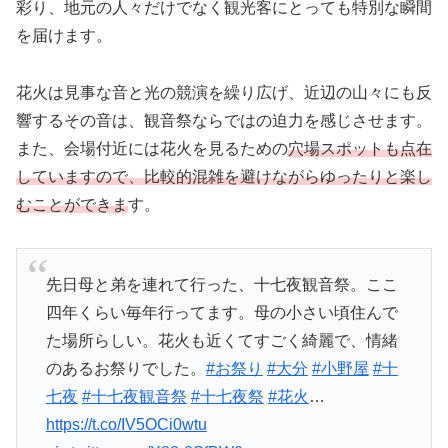
彩り、地元の人々だけでなく観光客にとっても特別な瞬間
を届けます。
花火は見事な音と光の競演を繰り広げ、近辺の山々にも反
響するその音は、観音祭ならではの迫力を感じさせます。
また、会場付近には花火を見るための
穴場スポットも点在
していますので、比較的混雑を避けながらゆったりと楽し
むことができま
す。
先日母と弟を連れて行った、十七夜観音祭。ここ
四年くらい毎年行ってます。母の小さい頃住んで
た場所らしい。花火も近くてすごく綺麗で、情緒
のあるお祭りでした。
#お祭り
#大分
#小野屋
#十
七夜
#十七夜観音祭
#十七夜祭
#花火
…
https://t.co/IV5OCi0wtu