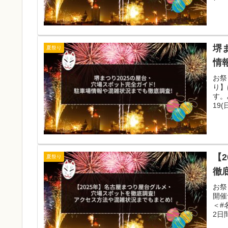
堺
夏祭り
情
お祭
り】
す。
19
【
夏祭り
徹
お祭
開催
＜#
2日