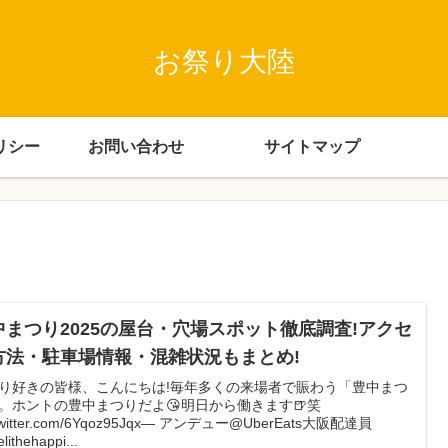
お祭り大陸
リシー
お問い合わせ
サイトマップ
中まつり2025の屋台・穴場スポット徹底調査!アクセ
方法・駐車場情報・混雑状況もまとめ!
り好きの皆様、こんにちは!毎年多くの来場者で賑わう「豊中まつ
。ホントの豊中まつりだよ😘明日から働きます🍺笑
.twitter.com/6Yqoz95Jqx— アンデュー@UberEats大阪配達員
lithehappi...