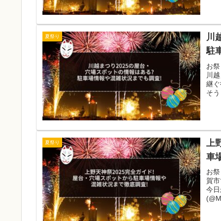
川
夏祭り
駐
お祭
川越
継ぐ
そう
上
夏祭り
車
お祭
賀市
今日か
(@Me