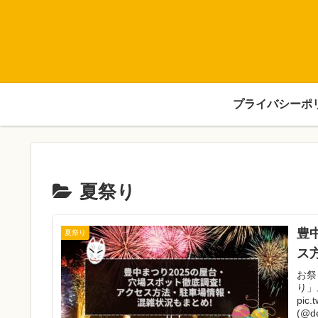
プライバシーポ
夏祭り
豊
夏祭り
ス
お祭
り」
pic
(@de