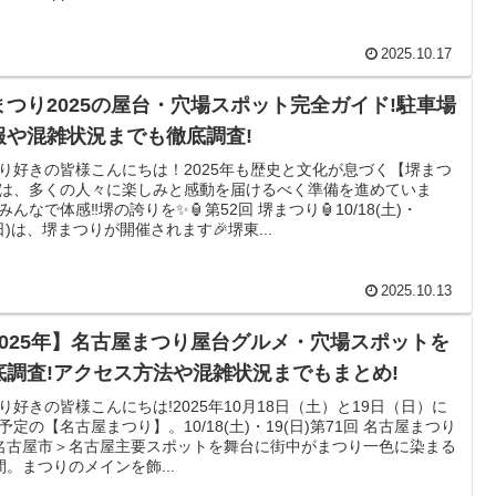
2025.10.17
まつり2025の屋台・穴場スポット完全ガイド!駐車場
報や混雑状況までも徹底調査!
り好きの皆様こんにちは！2025年も歴史と文化が息づく【堺まつ
は、多くの人々に楽しみと感動を届けるべく準備を進めていま
みんなで体感‼️堺の誇りを✨🏮第52回 堺まつり🏮10/18(土)・
(日)は、堺まつりが開催されます🎉堺東...
2025.10.13
2025年】名古屋まつり屋台グルメ・穴場スポットを
底調査!アクセス方法や混雑状況までもまとめ!
り好きの皆様こんにちは!2025年10月18日（土）と19日（日）に
予定の【名古屋まつり】。10/18(土)・19(日)第71回 名古屋まつり
名古屋市＞名古屋主要スポットを舞台に街中がまつり一色に染まる
間。まつりのメインを飾...