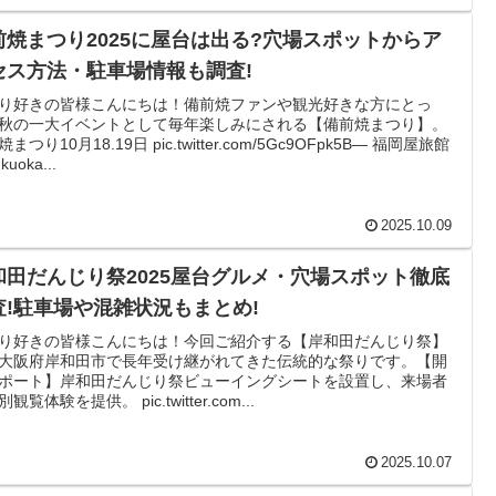
前焼まつり2025に屋台は出る?穴場スポットからア
セス方法・駐車場情報も調査!
り好きの皆様こんにちは！備前焼ファンや観光好きな方にとっ
秋の一大イベントとして毎年楽しみにされる【備前焼まつり】。
まつり10月18.19日 pic.twitter.com/5Gc9OFpk5B— 福岡屋旅館
kuoka...
2025.10.09
和田だんじり祭2025屋台グルメ・穴場スポット徹底
査!駐車場や混雑状況もまとめ!
り好きの皆様こんにちは！今回ご紹介する【岸和田だんじり祭】
大阪府岸和田市で長年受け継がれてきた伝統的な祭りです。【開
ポート】岸和田だんじり祭ビューイングシートを設置し、来場者
観覧体験を提供。 pic.twitter.com...
2025.10.07