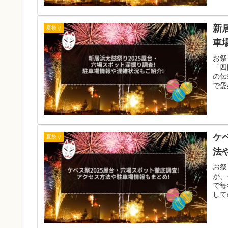
新
夏祭り
車
お祭
「四
の伝
で愛
ケ
夏祭り
法
お祭
が、
で毎
して