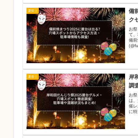
備
夏祭り
ク
お祭
て、
備前焼
(@fu
岸
夏祭り
調
お祭
は、
催レ
に特別