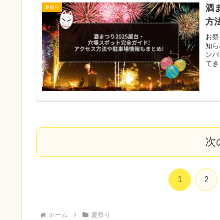
酒
夏祭り
方
お祭
知ら
ンバ
てき
次
1
2
ホーム
夏祭り