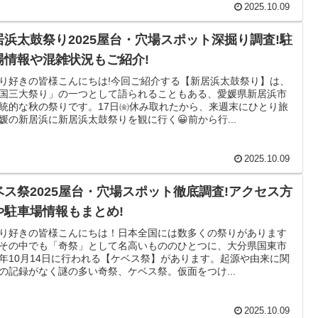
2025.10.09
居浜太鼓祭り2025屋台・穴場スポット深掘り調査!駐
場情報や混雑状況もご紹介!
り好きの皆様こんにちは!今回ご紹介する【新居浜太鼓祭り】は、
国三大祭り」の一つとして語られることもある、愛媛県新居浜市
統的な秋の祭りです。17日㈮休み取れたから、来週末にひとり旅
媛の新居浜に新居浜太鼓祭りを観に行く😀前から行...
2025.10.09
ベス祭2025屋台・穴場スポット徹底調査!アクセス方
や駐車場情報もまとめ!
り好きの皆様こんにちは！日本全国には数多くの祭りがあります
その中でも「奇祭」として名高いもののひとつに、大分県国東市
年10月14日に行われる【ケベス祭】があります。起源や由来に関
の記録がなく謎の多い奇祭、ケベス祭。仮面をつけ...
2025.10.09