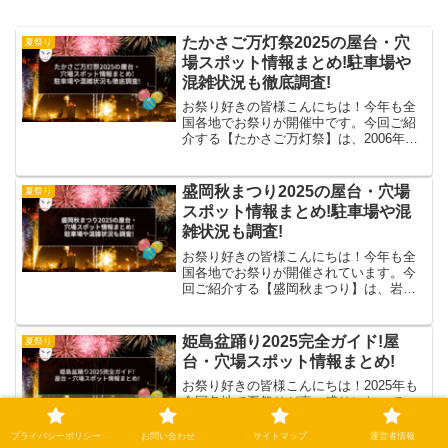
たかさご万灯祭2025の屋台・穴
夏祭り
場スポット情報まとめ!駐車場や
混雑状況も徹底調査!
お祭り好きの皆様こんにちは！今年も全
国各地でお祭りが開催中です。今回ご紹
介する【たかさご万灯祭】は、2006年に
スタートした高砂市を代表する秋のイベ
ントです。「たかさご万灯祭2025」開催
👏昔ながらの碁盤の目の街並みが残る高
盛岡秋まつり2025の屋台・穴場
夏祭り
砂町の路地約6k...
スポット情報まとめ!駐車場や混
雑状況も調査!
お祭り好きの皆様こんにちは！今年も全
国各地でお祭りが開催されています。今
回ご紹介する【盛岡秋まつり】は、岩手
県盛岡市にある盛岡八幡宮を中心に開催
されます。【いわて祭り情報】「盛岡秋
まつり」開催日：9/14(日)-9/16(火)3日間
姫島盆踊り2025完全ガイド!屋
夏祭り
開催され...
台・穴場スポット情報まとめ!
お祭り好きの皆様こんにちは！2025年も
全国各地で夏祭りが真っ盛りになってい
ます。姫島の盆踊りはきつね踊りの印象
が強いけど実際行ってみたら地区ごとに
プライバシーポリシー
お問い合わせ
サイトマップ
運営者情報