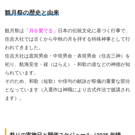
観月祭の歴史と由来
観月祭は「
月を愛でる
」日本の伝統文化に基づく行事で、
住吉大社では古くから中秋の月を拝する特殊神事として行
われてきました。
住吉大社は底筒男命・中筒男命・表筒男命（住吉三神）を
祀り、航海安全・祓（はらえ）・和歌の道などの神徳が知
られています。
そのため、和歌（短歌）や俳句の献詠が祭儀の重要な部分
となっています（入選作は神職により古式作法で披講され
ます）。
祭りの実施日と開催スケジュール（2025 年情