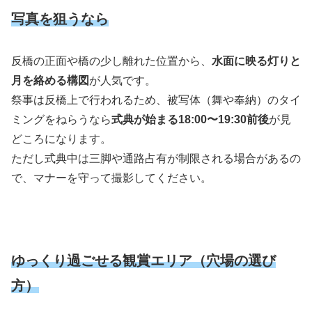
写真を狙うなら
反橋の正面や橋の少し離れた位置から、
水面に映る灯りと
月を絡める構図
が人気です。
祭事は反橋上で行われるため、被写体（舞や奉納）のタイ
ミングをねらうなら
式典が始まる18:00〜19:30前後
が見
どころになります。
ただし式典中は三脚や通路占有が制限される場合があるの
で、マナーを守って撮影してください。
ゆっくり過ごせる観賞エリア（穴場の選び
方）